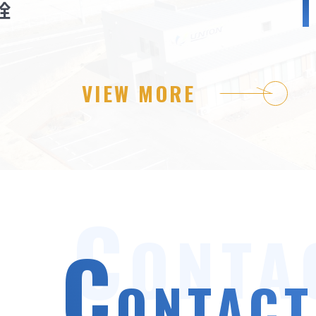
栓
VIEW MORE
C
ONTA
C
ONTACT